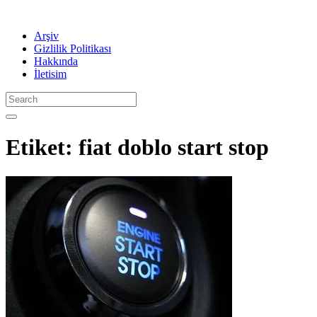
Arşiv
Gizlilik Politikası
Hakkında
İletisim
Etiket:
fiat doblo start stop