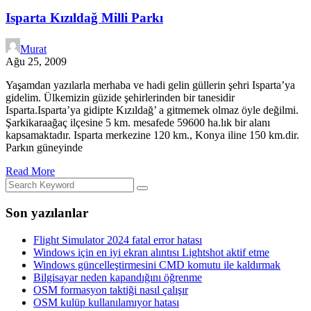
Isparta Kızıldağ Milli Parkı
Murat
Ağu 25, 2009
Yaşamdan yazılarla merhaba ve hadi gelin güllerin şehri Isparta’ya
gidelim. Ülkemizin güzide şehirlerinden bir tanesidir
Isparta.Isparta’ya gidipte Kızıldağ’ a gitmemek olmaz öyle değilmi.
Şarkikaraağaç ilçesine 5 km. mesafede 59600 ha.lık bir alanı
kapsamaktadır. Isparta merkezine 120 km., Konya iline 150 km.dir.
Parkın güneyinde
Read More
Son yazılanlar
Flight Simulator 2024 fatal error hatası
Windows için en iyi ekran alıntısı Lightshot aktif etme
Windows güncelleştirmesini CMD komutu ile kaldırmak
Bilgisayar neden kapandığını öğrenme
OSM formasyon taktiği nasıl çalışır
OSM kulüp kullanılamıyor hatası