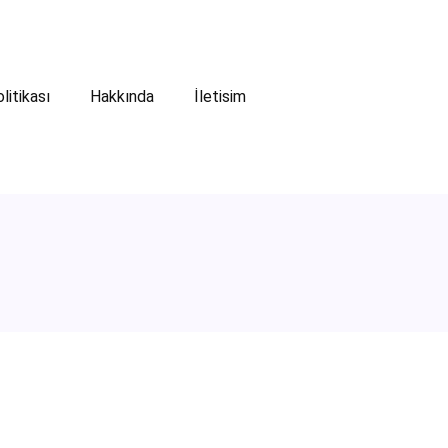
olitikası
Hakkında
İletisim