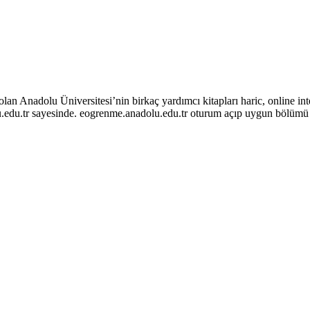
lan Anadolu Üniversitesi’nin birkaç yardımcı kitapları haric, online in
.edu.tr sayesinde. eogrenme.anadolu.edu.tr oturum açıp uygun bölümü s