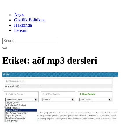
Arşiv
Gizlilik Politikası
Hakkında
İletisim
Etiket:
aöf mp3 dersleri