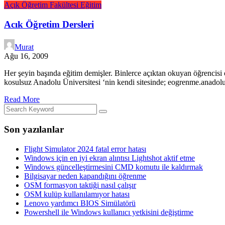
Açık Öğretim Fakültesi
Eğitim
Acık Öğretim Dersleri
Murat
Ağu 16, 2009
Her şeyin başında eğitim demişler. Binlerce açıktan okuyan öğrencisi o
kosulsuz Anadolu Üniversitesi ‘nin kendi sitesinde; eogrenme.anadolu
Read More
Son yazılanlar
Flight Simulator 2024 fatal error hatası
Windows için en iyi ekran alıntısı Lightshot aktif etme
Windows güncelleştirmesini CMD komutu ile kaldırmak
Bilgisayar neden kapandığını öğrenme
OSM formasyon taktiği nasıl çalışır
OSM kulüp kullanılamıyor hatası
Lenovo yardımcı BIOS Simülatörü
Powershell ile Windows kullanıcı yetkisini değiştirme