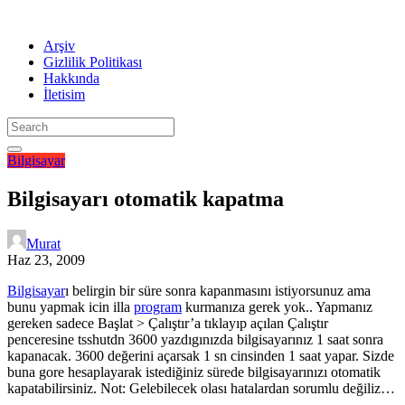
Arşiv
Gizlilik Politikası
Hakkında
İletisim
Bilgisayar
Bilgisayarı otomatik kapatma
Murat
Haz 23, 2009
Bilgisayar
ı belirgin bir süre sonra kapanmasını istiyorsunuz ama
bunu yapmak icin illa
program
kurmanıza gerek yok.. Yapmanız
gereken sadece Başlat > Çalıştır’a tıklayıp açılan Çalıştır
penceresine tsshutdn 3600 yazdıgınızda bilgisayarınız 1 saat sonra
kapanacak. 3600 değerini açarsak 1 sn cinsinden 1 saat yapar. Sizde
buna gore hesaplayarak istediğiniz sürede bilgisayarınızı otomatik
kapatabilirsiniz. Not: Gelebilecek olası hatalardan sorumlu değiliz…