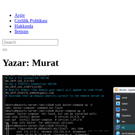
Arşiv
Gizlilik Politikası
Hakkında
İletisim
Yazar:
Murat