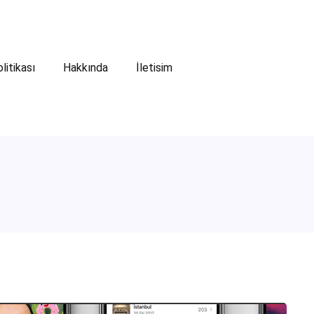
olitikası
Hakkında
İletisim