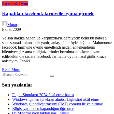
Facebook
Oyun
Kapatılan facebook farmville oyuna girmek
Murat
Eki 3, 2009
Ve son dakika haberi ile karşınızdayız demiycem belki bu haber 5
sene sonrada okunabilir yanlış anlaşılabilir öyle değilmi. Malumunuz
facebook farmville oyunu engellendi neden engellendiğini
bilemiyeceğiz ama ektiğiniz ürünler bozulmasın tekrar devam
edilebilsin die sizlere facebook farmville oyuna nasıl girilir kısaca
anlatayım. Tabiki
Read More
Son yazılanlar
Flight Simulator 2024 fatal error hatası
Windows için en iyi ekran alıntısı Lightshot aktif etme
Windows güncelleştirmesini CMD komutu ile kaldırmak
Bilgisayar neden kapandığını öğrenme
OSM formasyon taktiği nasıl çalışır