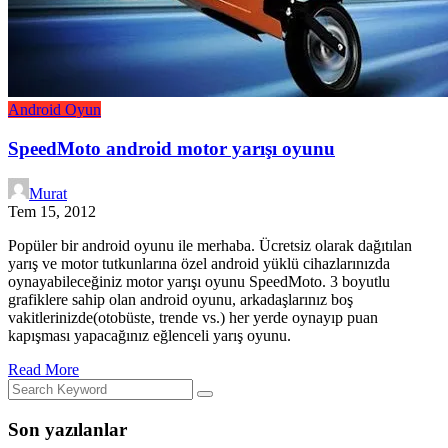
Android
Oyun
SpeedMoto android motor yarışı oyunu
Murat
Tem 15, 2012
Popüler bir android oyunu ile merhaba. Ücretsiz olarak dağıtılan
yarış ve motor tutkunlarına özel android yüklü cihazlarınızda
oynayabileceğiniz motor yarışı oyunu SpeedMoto. 3 boyutlu
grafiklere sahip olan android oyunu, arkadaşlarınız boş
vakitlerinizde(otobüste, trende vs.) her yerde oynayıp puan
kapışması yapacağınız eğlenceli yarış oyunu.
Read More
Son yazılanlar