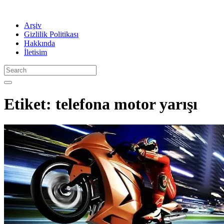
Arşiv
Gizlilik Politikası
Hakkında
İletisim
Etiket:
telefona motor yarışı