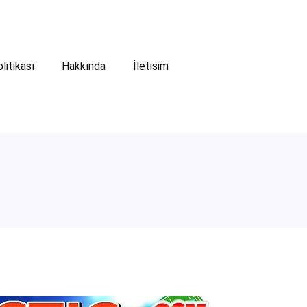
olitikası
Hakkında
İletisim