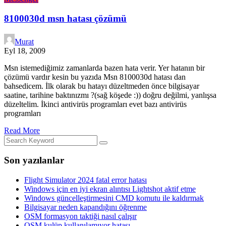
8100030d msn hatası çözümü
Murat
Eyl 18, 2009
Msn istemediğimiz zamanlarda bazen hata verir. Yer hatanın bir
çözümü vardır kesin bu yazıda Msn 8100030d hatası dan
bahsedicem. İlk olarak bu hatayı düzeltmeden önce bilgisayar
saatine, tarihine baktınızmı ?(sağ köşede :)) doğru değilmi, yanlışsa
düzeltelim. İkinci antivirüs programları evet bazı antivirüs
programları
Read More
Son yazılanlar
Flight Simulator 2024 fatal error hatası
Windows için en iyi ekran alıntısı Lightshot aktif etme
Windows güncelleştirmesini CMD komutu ile kaldırmak
Bilgisayar neden kapandığını öğrenme
OSM formasyon taktiği nasıl çalışır
OSM kulüp kullanılamıyor hatası