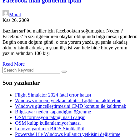
Facebook mail gönderim iptali
Murat
Kas 26, 2009
Bazıları sırf bu mailler için facebooktan soğumuştur. Neden ?
Facebook‘ta sizi ilgilendiren olaylar olduğunda bilgi mesajı gönderir.
Bugün onun doğum günü, o ona yorum yazdı, şu şunla arkadaş
oldu, x isimli arkadaşın şuan ilişkisi var, hele bide bireye yorum
yazım ardından 100 kişi
Read More
Son yazılanlar
Flight Simulator 2024 fatal error hatası
Windows için en iyi ekran alıntısı Lightshot aktif etme
Windows güncelleştirmesini CMD komutu ile kaldırmak
Bilgisayar neden kapandığını öğrenme
OSM formasyon taktiği nasıl çalışır
OSM kulüp kullanılamıyor hatası
Lenovo yardımcı BIOS Simülatörü
Powershell ile Windows kullanıcı yetkisini değiştirme