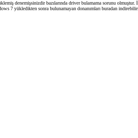
üklemiş denemişsinizdir bazılarında driver bulamama sorunu olmuştur. 
ows 7 yükledikten sonra bulunamayan donanımları buradan indirebilirs