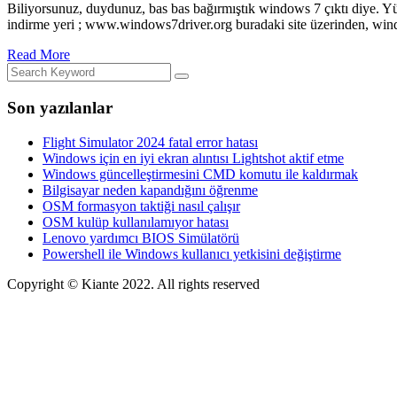
Biliyorsunuz, duydunuz, bas bas bağırmıştık windows 7 çıktı diye. Y
indirme yeri ; www.windows7driver.org buradaki site üzerinden, wind
Read More
Son yazılanlar
Flight Simulator 2024 fatal error hatası
Windows için en iyi ekran alıntısı Lightshot aktif etme
Windows güncelleştirmesini CMD komutu ile kaldırmak
Bilgisayar neden kapandığını öğrenme
OSM formasyon taktiği nasıl çalışır
OSM kulüp kullanılamıyor hatası
Lenovo yardımcı BIOS Simülatörü
Powershell ile Windows kullanıcı yetkisini değiştirme
Copyright © Kiante 2022. All rights reserved