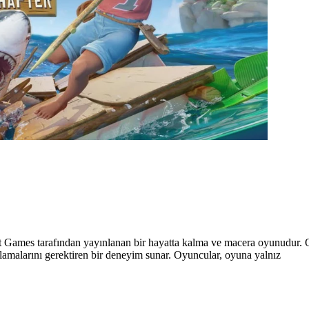
olot Games tarafından yayınlanan bir hayatta kalma ve macera oyunudur.
plamalarını gerektiren bir deneyim sunar. Oyuncular, oyuna yalnız