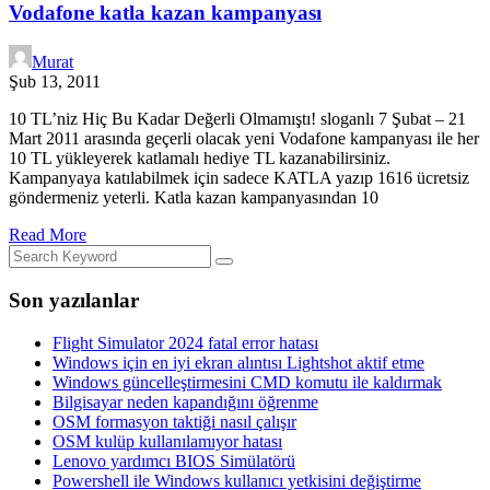
Vodafone katla kazan kampanyası
Murat
Şub 13, 2011
10 TL’niz Hiç Bu Kadar Değerli Olmamıştı! sloganlı 7 Şubat – 21
Mart 2011 arasında geçerli olacak yeni Vodafone kampanyası ile her
10 TL yükleyerek katlamalı hediye TL kazanabilirsiniz.
Kampanyaya katılabilmek için sadece KATLA yazıp 1616 ücretsiz
göndermeniz yeterli. Katla kazan kampanyasından 10
Read More
Son yazılanlar
Flight Simulator 2024 fatal error hatası
Windows için en iyi ekran alıntısı Lightshot aktif etme
Windows güncelleştirmesini CMD komutu ile kaldırmak
Bilgisayar neden kapandığını öğrenme
OSM formasyon taktiği nasıl çalışır
OSM kulüp kullanılamıyor hatası
Lenovo yardımcı BIOS Simülatörü
Powershell ile Windows kullanıcı yetkisini değiştirme