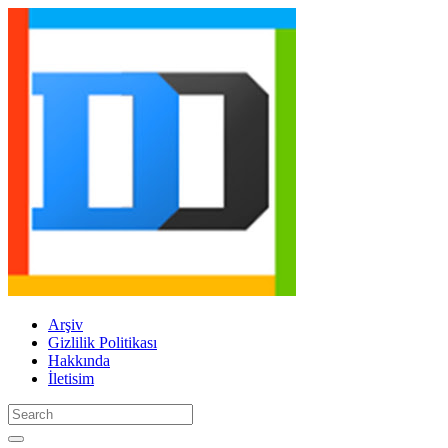
Arşiv
Gizlilik Politikası
Hakkında
İletisim