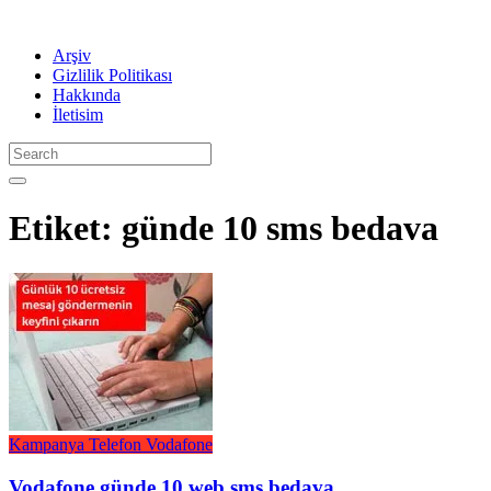
Arşiv
Gizlilik Politikası
Hakkında
İletisim
Etiket:
günde 10 sms bedava
Kampanya
Telefon
Vodafone
Vodafone günde 10 web sms bedava