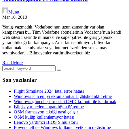
Murat
Mar 10, 2010
Yanlış yazmadık, Vodafone’nun uzun zamandır var olan
kampanyası bu. Tüm Vodafone abonelerinin Vodafone’nun kendi
web sitesi üzerinde numarası ve süper şifresi ile giriş yaparak
yararlabilceği bir kampanya. Ama kimse bilmiyor; biliyorlar
kullanmak istemiyorlar veya internet üzerinden sms atmayı
sevmiyorlar… Bilmeyenler vardır diyerekten biz
Read More
Son yazılanlar
Flight Simulator 2024 fatal error hatası
Windows için en iyi ekran alıntısı Lightshot aktif etme
Windows güncelleştirmesini CMD komutu ile kaldırmak
Bilgisayar neden kapandığını öğrenme
OSM formasyon taktiği nasıl çalışır
OSM kulüp kullanılamıyor hatası
Lenovo yardımcı BIOS Simülatörü
Powershell ile Windows kullanıcı yetkisini değiştirme