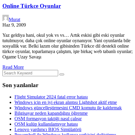
Online Türkce Oyunlar
Murat
Haz 9, 2009
Yaz geldiya hani, okul yok vs vs… Artık eskisi gibi eski oyunlar
tutulmuyor, daha çok online oyunlar oynanıyor. Yani oyunlarda bile
sosyallik var. Belki lazım olur gibisinden Türkce dil destekli online
türkce oyunlar, toparlamaya çalıştım, işte birkaç web tabanlı oyunlar;
Ogame Uzay Savaşı
Read More
Son yazılanlar
Flight Simulator 2024 fatal error hatası
Windows için en iyi ekran alıntısı Lightshot aktif etme
Windows güncelleştirmesini CMD komutu ile kaldırmak
Bilgisayar neden kapandığını öğrenme
OSM formasyon taktiği nasıl çalışır
OSM kulüp kullanılamıyor hatası
Lenovo yardımcı BIOS Simülatörü
Powershell ile Windows kullanıcı yetkisini değiştirme