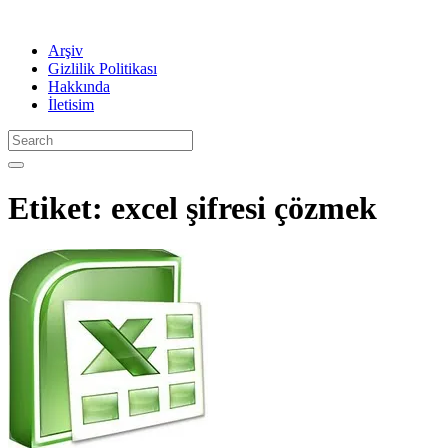
Arşiv
Gizlilik Politikası
Hakkında
İletisim
Etiket:
excel şifresi çözmek