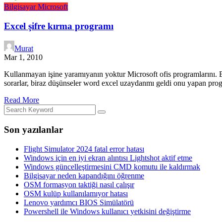
Bilgisayar
Microsoft
Excel şifre kırma programı
Murat
Mar 1, 2010
Kullanmayan işine yaramıyanın yoktur Microsoft ofis programlarını. B
sorarlar, biraz düşünseler word excel uzaydanmı geldi onu yapan prog
Read More
Son yazılanlar
Flight Simulator 2024 fatal error hatası
Windows için en iyi ekran alıntısı Lightshot aktif etme
Windows güncelleştirmesini CMD komutu ile kaldırmak
Bilgisayar neden kapandığını öğrenme
OSM formasyon taktiği nasıl çalışır
OSM kulüp kullanılamıyor hatası
Lenovo yardımcı BIOS Simülatörü
Powershell ile Windows kullanıcı yetkisini değiştirme