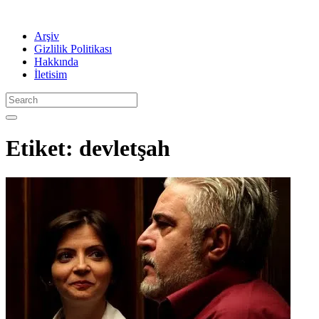
Arşiv
Gizlilik Politikası
Hakkında
İletisim
Etiket:
devletşah