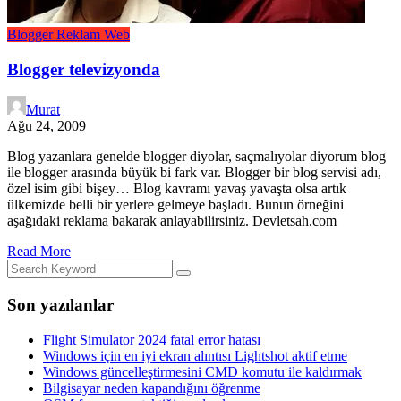
Blogger
Reklam
Web
Blogger televizyonda
Murat
Ağu 24, 2009
Blog yazanlara genelde blogger diyolar, saçmalıyolar diyorum blog
ile blogger arasında büyük bi fark var. Blogger bir blog servisi adı,
özel isim gibi bişey… Blog kavramı yavaş yavaşta olsa artık
ülkemizde belli bir yerlere gelmeye başladı. Bunun örneğini
aşağıdaki reklama bakarak anlayabilirsiniz. Devletsah.com
Read More
Son yazılanlar
Flight Simulator 2024 fatal error hatası
Windows için en iyi ekran alıntısı Lightshot aktif etme
Windows güncelleştirmesini CMD komutu ile kaldırmak
Bilgisayar neden kapandığını öğrenme