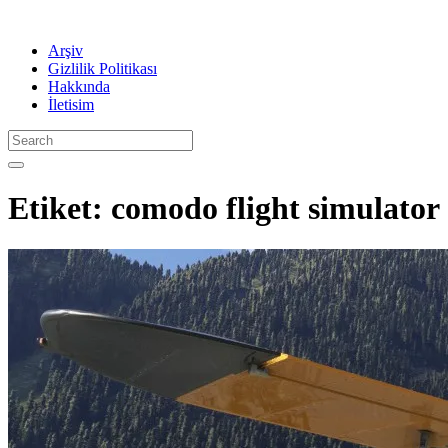
Arşiv
Gizlilik Politikası
Hakkında
İletisim
Etiket:
comodo flight simulator