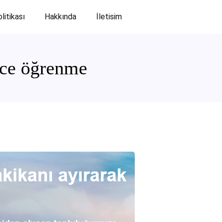
olitikası
Hakkında
İletisim
izce öğrenme