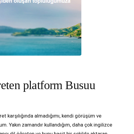
ğreten platform Busuu
ret karşılığında almadığımı, kendi görüşüm ve
m. Yakın zamandır kullandığım, daha çok ingilizce
ncı dil öğreten ve bunu basit bir şekilde aktaran,