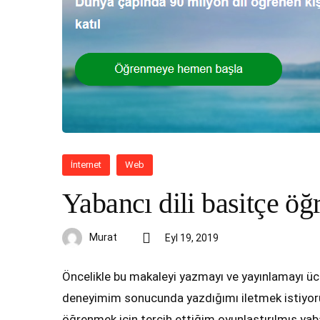
İnternet
Web
Yabancı dili basitçe ö
Murat
Eyl 19, 2019
Öncelikle bu makaleyi yazmayı ve yayınlamayı üc
deneyimim sonucunda yazdığımı iletmek istiyoru
öğrenmek için tercih ettiğim oyunlaştırılmış yaba