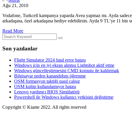
Murat
Ağu 21, 2010
Vodafone, Turkcell kampanya yaparda Avea yapmaz mı. Ayda sadece 9 T
arkadaşına, özel arkadaşına hediye edebilirsin. Ayda 9 TL’ye 11 bin s
Read More
Son yazılanlar
Flight Simulator 2024 fatal error hatası
Windows için en iyi ekran alıntısı Lightshot aktif etme
Windows güncelleştirmesini CMD komutu ile kaldırmak
Bilgisayar neden kapandığını öğrenme
OSM formasyon taktiği nasıl çalışır
OSM kulüp kullanılamıyor hatası
Lenovo yardımcı BIOS Simülatörü
Powershell ile Windows kullanıcı yetkisini değiştirme
Copyright © Kiante 2022. All rights reserved