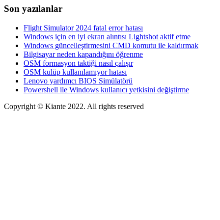
Son yazılanlar
Flight Simulator 2024 fatal error hatası
Windows için en iyi ekran alıntısı Lightshot aktif etme
Windows güncelleştirmesini CMD komutu ile kaldırmak
Bilgisayar neden kapandığını öğrenme
OSM formasyon taktiği nasıl çalışır
OSM kulüp kullanılamıyor hatası
Lenovo yardımcı BIOS Simülatörü
Powershell ile Windows kullanıcı yetkisini değiştirme
Copyright © Kiante 2022. All rights reserved